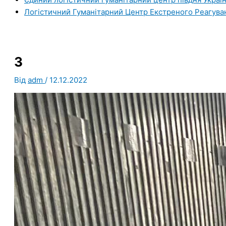
Логістичний Гуманітарний Центр Екстреного Реагува
3
Від
adm
/
12.12.2022