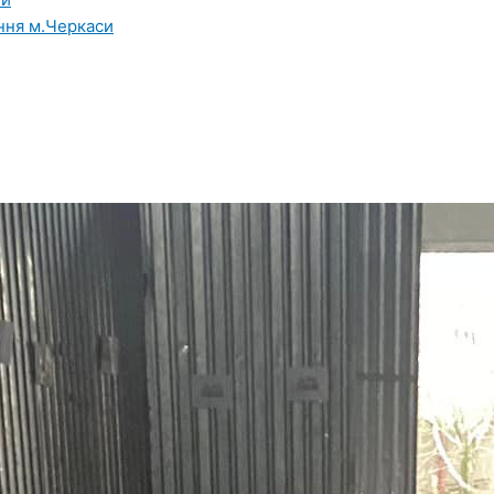
ння м.Черкаси