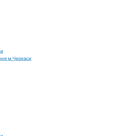
ни
ння м.Черкаси
ни