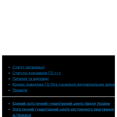
Статут
організації
Статутні документи ГО >>>
Питання та відповіді
Кодекс поведінки ГО Ліга соціально відповідальних жінок
Проекти
Єдиний логістичний гуманітарний центр півдня України
Логістичний гуманітарний центр екстренного реагування
м.Черкаси