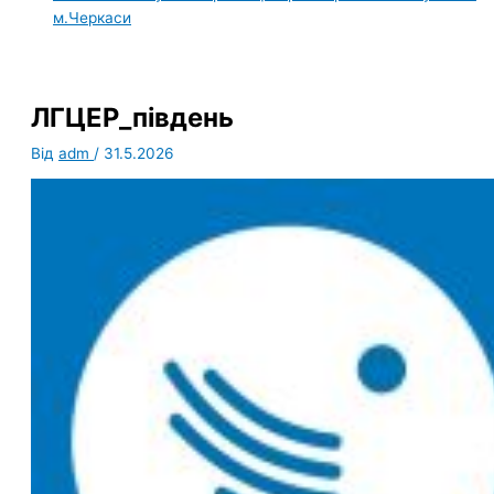
м.Черкаси
ЛГЦЕР_південь
Від
adm
/
31.5.2026