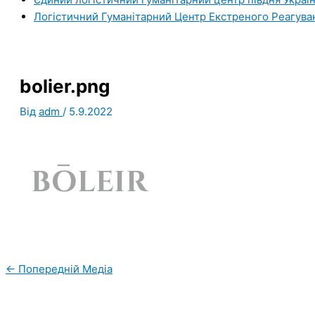
Логістичний Гуманітарний Центр Екстреного Реагува
bolier.png
Від
adm
/
5.9.2022
←
Попередній Медіа