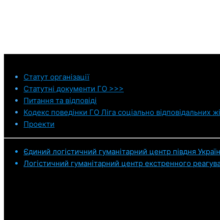
Статут
організації
Статутні документи ГО >>>
Питання та відповіді
Кодекс поведінки ГО Ліга соціально відповідальних ж
Проекти
Єдиний логістичний гуманітарний центр півдня Украї
Логістичний гуманітарний центр екстренного реагув