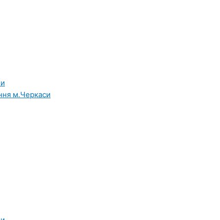
ни
ння м.Черкаси
ни