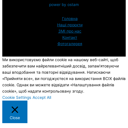
power by ostam
Головна
Наші проєкти
ЗМI про нас
Контакт
Фотогалерея
Ми використовуємо файли cookie на нашому веб-сайті, щоб
забезпечити вам найрелевантніший досвід, запам’ятовуючи
ваші вподобання та повторні відвідування. Натискаючи
«Прийняти все», ви погоджуєтеся на використання ВСІХ файлів
cookie. Однак ви можете відвідати «Налаштування файлів
cookie», щоб надати контрольовану згоду.
Cookie Settings
Accept All
Close