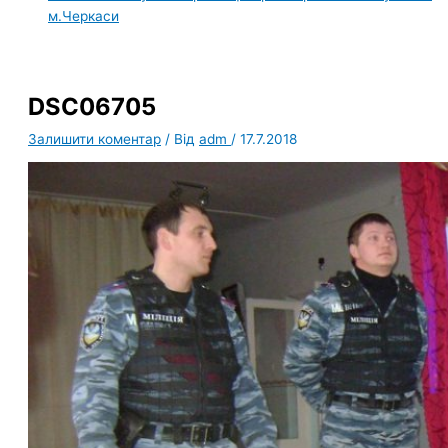
м.Черкаси
DSC06705
Залишити коментар
/ Від
adm
/
17.7.2018