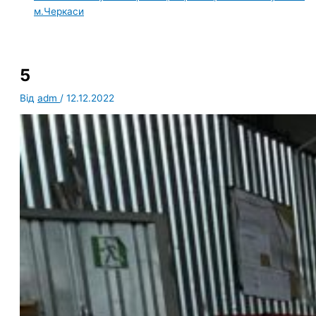
м.Черкаси
5
Від
adm
/
12.12.2022