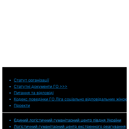
Статут
організації
Статутні документи ГО >>>
Питання та відповіді
Кодекс поведінки ГО Ліга соціально відповідальних жінок
Проекти
Єдиний логістичний гуманітарний центр півдня України
Логістичний гуманітарний центр екстренного реагування