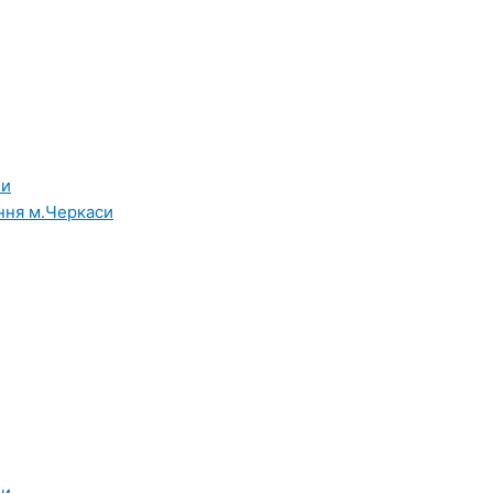
ни
ння м.Черкаси
ни