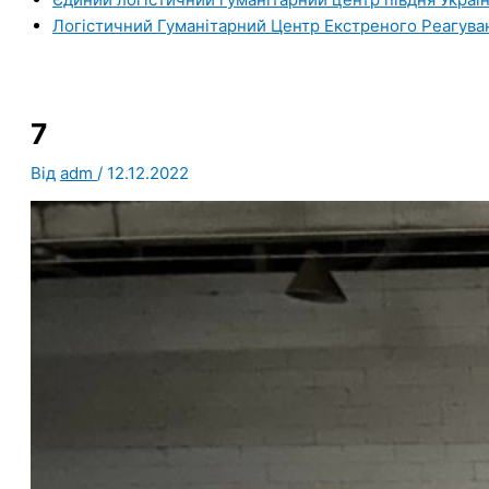
Логістичний Гуманітарний Центр Екстреного Реагува
7
Від
adm
/
12.12.2022