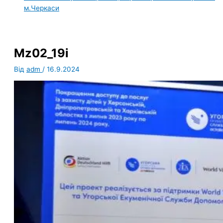
м.Черкаси
Mz02_19i
Від
adm
/
16.9.2024