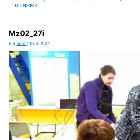
м.Черкаси
Mz02_27i
Від
adm
/
16.9.2024