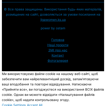
© Все права защищены. Використання будь-яких матеріалів,
розміщених на сайті, дозволяється за умови посилання на
ligawomen.ks.ua
power by ostam
Головна
Наші проєкти
ЗМI про нас
Контакт
Фотогалерея
Ми використовуємо файли cookie на нашому веб-сайті, щоб
забезпечити вам найрелевантніший досвід, запам’ятовуючи
ваші вподобання та повторні відвідування. Натискаючи
«Прийняти все», ви погоджуєтеся на використання ВСІХ файлів
cookie. Однак ви можете відвідати «Налаштування файлів
cookie», щоб надати контрольовану згоду.
Cookie Settings
Accept All