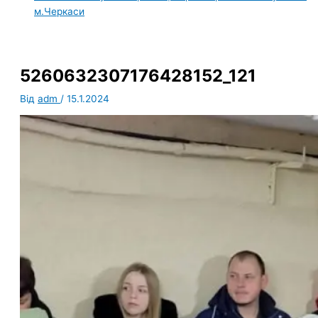
м.Черкаси
5260632307176428152_121
Від
adm
/
15.1.2024