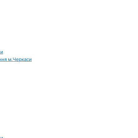
ни
ння м.Черкаси
ни