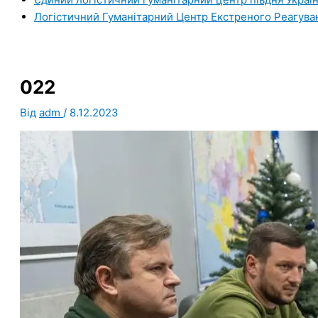
Логістичний Гуманітарний Центр Екстреного Реагува
022
Від
adm
/
8.12.2023