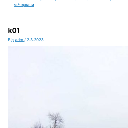
м.Черкаси
k01
Від
adm
/
2.3.2023