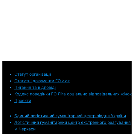
Статут
організації
Статутні документи ГО >>>
Питання та відповіді
Кодекс поведінки ГО Ліга соціально відповідальних жінок
Проекти
Єдиний логістичний гуманітарний центр півдня України
Логістичний гуманітарний центр екстренного реагування
м.Черкаси