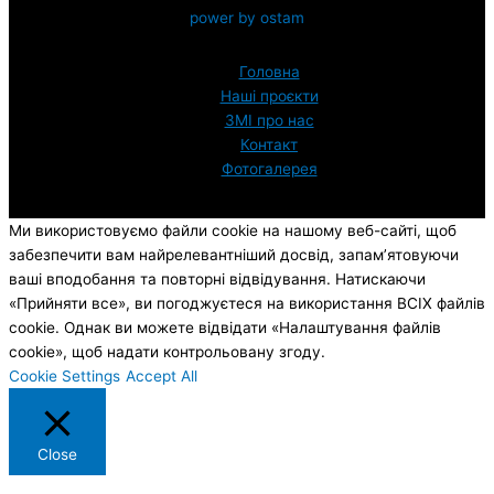
power by ostam
Головна
Наші проєкти
ЗМI про нас
Контакт
Фотогалерея
Ми використовуємо файли cookie на нашому веб-сайті, щоб
забезпечити вам найрелевантніший досвід, запам’ятовуючи
ваші вподобання та повторні відвідування. Натискаючи
«Прийняти все», ви погоджуєтеся на використання ВСІХ файлів
cookie. Однак ви можете відвідати «Налаштування файлів
cookie», щоб надати контрольовану згоду.
Cookie Settings
Accept All
Close