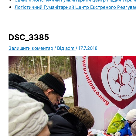
Логістичний Гуманітарний Центр Екстреного Реагува
DSC_3385
Залишити коментар
/ Від
adm
/
17.7.2018