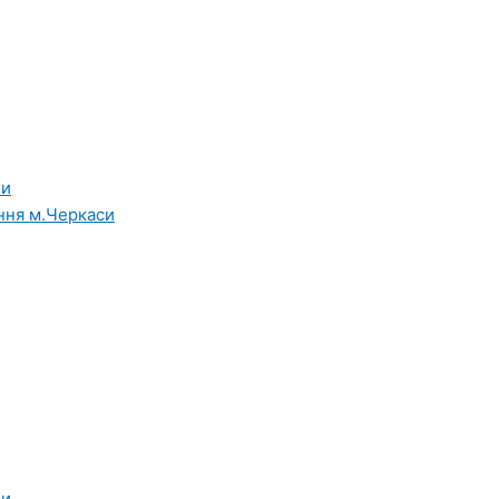
ни
ння м.Черкаси
ни